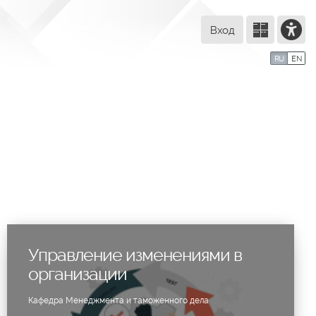
Вход
компании
Тех. поддержка
Маршрут внедрения
RU
EN
Управление изменениями в
организации
Кафедра Менеджмента и таможенного дела