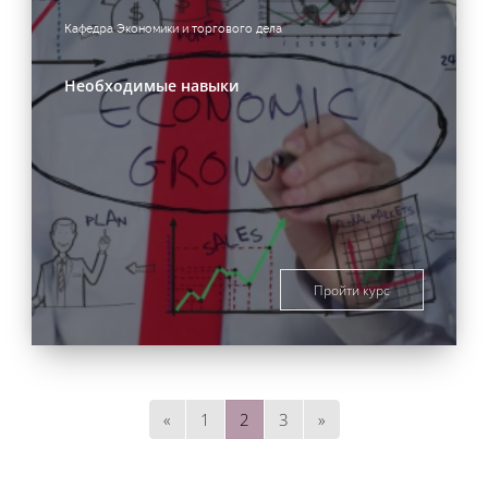
Кафедра Экономики и торгового дела
Необходимые навыки
Пройти курс
Предыдущая страница
Страница 1
Страница 2
Страница 3
Следующая страниц
«
1
2
3
»
Блоки